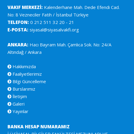
VAKIF MERKEZİ:
Kalenderhane Mah. Dede Efendi Cad.
No: 8 Vezneciler Fatih / İstanbul Türkiye
TELEFON:
0 212 511 32 20 - 21
E-POSTA:
siyasal@siyasalvakfi.org
ANKARA:
Hacı Bayram Mah. Çamlıca Sok. No: 24/A
Altındağ / Ankara
Hakkımızda
Faaliyetlerimiz
Bilgi Güncelleme
Burslarımız
İletişim
Galeri
Yayınlar
BANKA HESAP NUMARAMIZ
İ.Ü.SİYASAL BİLGİLER FAKÜLTESİ MEZUNLARI VE