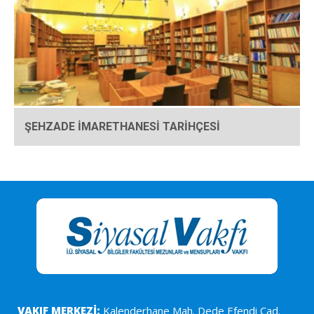
ŞEHZADE İMARETHANESİ TARİHÇESİ
VAKIF MERKEZİ:
Kalenderhane Mah. Dede Efendi Cad.