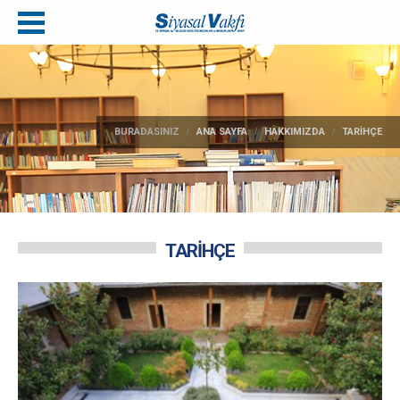
BURADASINIZ
ANA SAYFA
HAKKIMIZDA
TARİHÇE
TARİHÇE